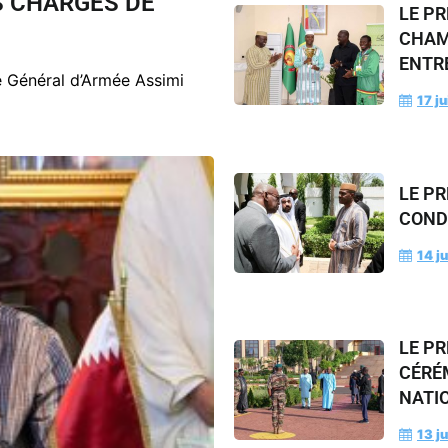
S CHARGÉS DE
LE PR
CHAMP
ENTRE
le Général d’Armée Assimi
17 ju
LE PR
COND
14 ju
LE PR
CÉRÉ
NATI
13 ju