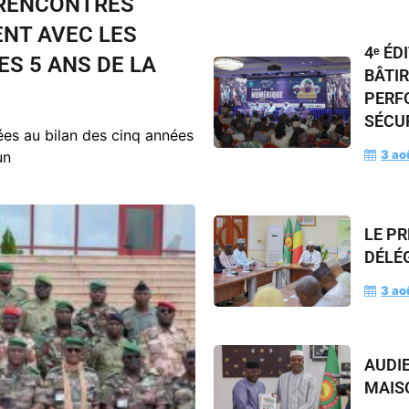
 RENCONTRES
NT AVEC LES
4ᵉ ÉD
ES 5 ANS DE LA
BÂTI
PERF
SÉCUR
es au bilan des cinq années
3 ao
un
LE PR
DÉLÉ
3 ao
AUDI
MAIS