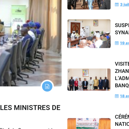
3 jui
SUSP
SYNA
19 a
VISIT
ZHAN
L’AD
BANQ
18 a
 LES MINISTRES DE
CÉRÉ
NATI