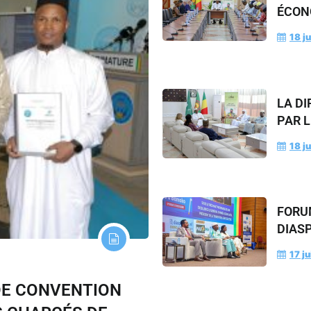
ÉCON
18 ju
LA DI
PAR L
18 ju
FORUM
DIAS
17 ju
DE CONVENTION