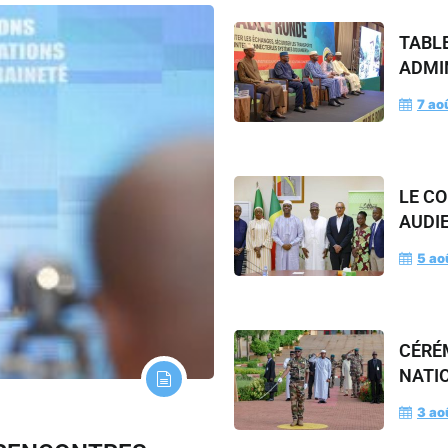
TABL
ADMI
7 ao
LE CO
AUDI
5 ao
CÉRÉ
NATI
3 ao