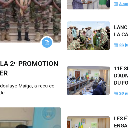
3 ao
LANCE
LA C
26 j
 LA 2ᵉ PROMOTION
11E S
GER
D’ADM
DU F
bdoulaye Maïga, a reçu ce
 de
26 j
LES 
ENGA