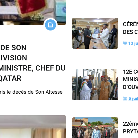
CÉRÉ
DES 
13 ju
DE SON
IVISION
MINISTRE, CHEF DU
12E C
QATAR
MINI
D’OU
ris le décès de Son Altesse
5 jui
22èm
PRYTA