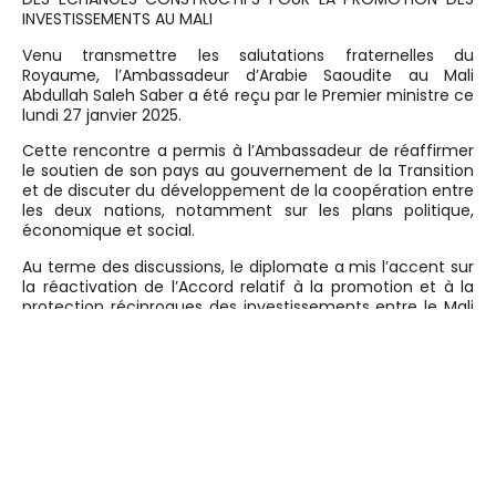
INVESTISSEMENTS AU MALI
Venu transmettre les salutations fraternelles du
Royaume, l’Ambassadeur d’Arabie Saoudite au Mali
Abdullah Saleh Saber a été reçu par le Premier ministre ce
lundi 27 janvier 2025.
Cette rencontre a permis à l’Ambassadeur de réaffirmer
le soutien de son pays au gouvernement de la Transition
et de discuter du développement de la coopération entre
les deux nations, notamment sur les plans politique,
économique et social.
Au terme des discussions, le diplomate a mis l’accent sur
la réactivation de l’Accord relatif à la promotion et à la
protection réciproques des investissements entre le Mali
et le Royaume d’Arabie Saoudite.
En réponse, le Premier ministre, le Général de Division
Abdoulaye Maïga, s’est réjoui de la qualité de la
coopération entre les deux pays, particulièrement dans le
domaine économique. Il a exprimé sa volonté d’accueillir
et de soutenir les investissements saoudiens au Mali, dans
l’intérêt du peuple malien. Le Chef du gouvernement a
également souligné l’importance du partage