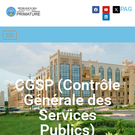
PAG
CGSP (Contrôle
Générale des
Services
Publics)