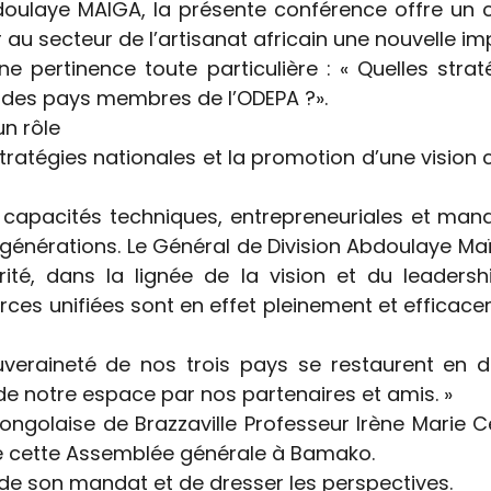
oulaye MAIGA, la présente conférence offre un c
u secteur de l’artisanat africain une nouvelle imp
e pertinence toute particulière : « Quelles stra
t des pays membres de l’ODEPA ?».
un rôle
stratégies nationales et la promotion d’une visi
capacités techniques, entrepreneuriales et manag
nes générations. Le Général de Division Abdoulaye 
ité, dans la lignée de la vision et du leadersh
orces unifiées sont en effet pleinement et efficac
ouveraineté de nos trois pays se restaurent en 
de notre espace par nos partenaires et amis. »
a Congolaise de Brazzaville Professeur Irène Mar
de cette Assemblée générale à Bamako.
an de son mandat et de dresser les perspectives.