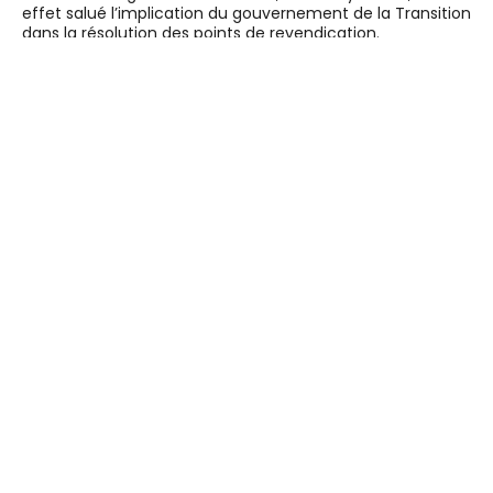
effet salué l’implication du gouvernement de la Transition
dans la résolution des points de revendication.
Au nom du Président de la Transition, le Général d’Armée
Assimi Goïta, le Premier ministre a salué l’attitude
constructive du syndicat, marquée par la suspension du
mot d’ordre de grève. « Nous ne ménagerons aucun effort
pour honorer tous nos engagements », a-t-il affirmé, tout
en rappelant que le maintien d’un climat social apaisé
demeure une priorité pour le gouvernement.
La rencontre s’est tenue en présence du ministre du
Travail, de la Fonction publique et du Dialogue social, M.
Fassoun Coulibaly.
PARTAGER
FACEBOOK
X
TELEGRAM
WHATSAPP
TWITTER