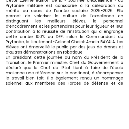
Cette 22ème édition de la « Journée d’excellence » du
Prytanée militaire est consacrée à la célébration du
mérite au cours de l’année scolaire 2025-2026. Elle
permet de valoriser la culture de l’excellence en
distinguant les meilleurs élèves, le personnel
d’encadrement et les partenaires pour leur rigueur et leur
contribution à la réussite de l’institution qui a engrangé
cette année 100% au DEF, selon le Commandant du
Prytanée, le Lieutenant-Colonel Cheick Amala BAYALA. Les
élèves ont émerveillé le public par des jeux de drones et
d’autres démonstrations en robotique.
En présidant cette journée au nom du Président de la
Transition, le Premier ministre, Chef du Gouvernement a
déclaré que le Chef de l’Etat tient à faire de l’école
malienne une référence sur le continent, à récompenser
le travail bien fait. Il a également rendu un hommage
solennel aux membres des Forces de défense et de
sécurité qui consentent de nombreux sacrifices au nom
de la Nation.
Le Prytanée militaire de Kati accueille sept cents (700)
élèves, originaires du Mali et de onze autres nationalités.
Cette institution dont la devise est « s’instruire pour servir
» a pour mission de dispenser un enseignement
fondamental et secondaire, complété par une instruction
militaire ainsi qu’une préparation physique et morale