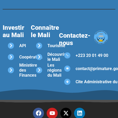
Investir
Connaître
au Mali
le Mali
Contactez-
nous
API
Tourisme
Découvrir
+223 20 01 49 00
Coopération
le Mali
Ministère
Les
contact@primature.go
des
régions
Finances
du Mali
Cite Administrative du